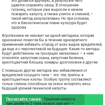
это делается вручную, в результате чего
удается сохранить овощ. В отношении
гусениц, которые уже выросли и начали
пожирать капусту, а также улиток и слизней, –
такой метод результативен. Но при условии,
что в биологическом плане культура будет
здорова.
Агротехника не назовет ни одной методики, которая
однозначно помогла бы в течение однократного
применения избавить огород от всех видов вредителей,
да еще и с перспективой на будущее. Какие-то методы
будут действенны на грызущих насекомых — к ним
относятся: капустная совка, капустная белянка,
крестоцветная блошка, комары-долгоножки и другие.
С помощью других методов мы избавляемся от
вредителей сосущего типа – это: тля, трипсы и
крестоцветные клопы. Особую группу составляют
голые слизни, способные за сезон испортить весь
будущий урожай пекинской капусты.
Прочитайте также:
Тушеная капуста
при диабете 2 типа можно или нет —