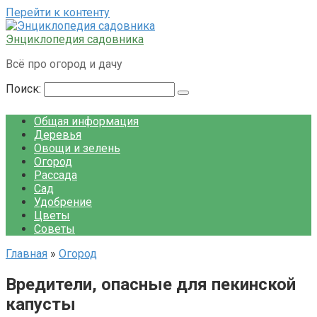
Перейти к контенту
Энциклопедия садовника
Всё про огород и дачу
Поиск:
Общая информация
Деревья
Овощи и зелень
Огород
Рассада
Сад
Удобрение
Цветы
Советы
Главная
»
Огород
Вредители, опасные для пекинской
капусты