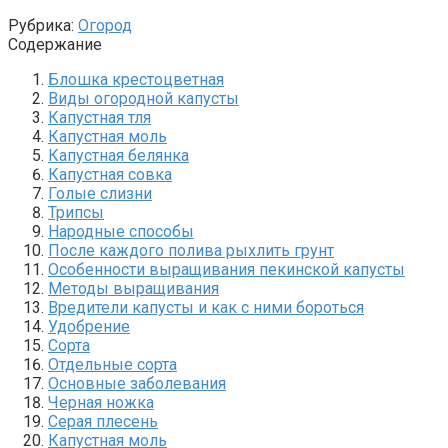
Рубрика:
Огород
Содержание
Блошка крестоцветная
Виды огородной капусты
Капустная тля
Капустная моль
Капустная белянка
Капустная совка
Голые слизни
Трипсы
Народные способы
После каждого полива рыхлить грунт
Особенности выращивания пекинской капусты
Методы выращивания
Вредители капусты и как с ними бороться
Удобрение
Сорта
Отдельные сорта
Основные заболевания
Черная ножка
Серая плесень
Капустная моль