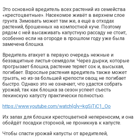
Это основной вредитель всех растений из семейства
«крестоцветные». Насекомое живёт в верхнем слое
грунта. Зимовать может там же, а ещё в отходах
растений, брошенных на компостной куче. Поэтому
рядом с ней высаживать капустную рассаду не стоит,
особенно если на огороде в прошлом году уже была
замечена блошка.
Вредитель атакует в первую очередь нежные и
беззащитные листья-семядоли. Через дырки, которые
прогрызает блошка, растение теряет сок и, высыхая,
погибает. Взрослые растения вредитель также может
грызть, но из-за большей крепости овощ не погибает
быстро. Однако это не означает, что удастся собрать
урожай, так как блошка за сезон успеет съесть
пекинскую капусту практически полностью.
https://www.youtube.com/watch{q}v=kgSiTiC1_Oo
Их запах для блошки крестоцветной непереносим, и она
обойдёт посадки стороной, не проникнув к капусте.
Чтобы спасти урожай капусты от вредителей,