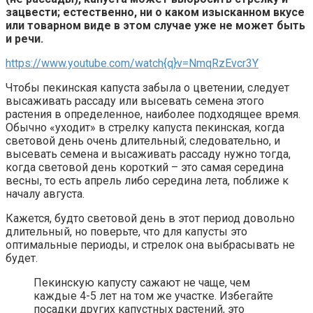
зацвести; естественно, ни о каком изысканном вкусе
или товарном виде в этом случае уже не может быть
и речи.
https://www.youtube.com/watch{q}v=NmqRzEvcr3Y
Чтобы пекинская капуста забыла о цветении, следует
высаживать рассаду или высевать семена этого
растения в определенное, наиболее подходящее время.
Обычно «уходит» в стрелку капуста пекинская, когда
световой день очень длительный; следовательно, и
высевать семена и высаживать рассаду нужно тогда,
когда световой день короткий – это самая середина
весны, то есть апрель либо середина лета, поближе к
началу августа.
Кажется, будто световой день в этот период довольно
длительный, но поверьте, что для капусты это
оптимальные периоды, и стрелок она выбрасывать не
будет.
Пекинскую капусту сажают не чаще, чем
каждые 4-5 лет на том же участке. Избегайте
посадки других капустных растений, это