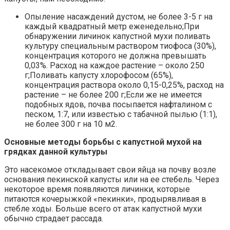
Опыление насаждений дустом, не более 3-5 г на
каждый квадратный метр еженедельно;При
обнаружении личинок капустной мухи поливать
культуру специальным раствором тиофоса (30%),
концентрация которого не должна превышать
0,03%. Расход на каждое растение – около 250
г;Поливать капусту хлорофосом (65%),
концентрация раствора около 0,15-0,25%, расход на
растение – не более 200 г;Если же не имеется
подобных ядов, почва посыпается нафталином с
песком, 1:7, или известью с табачной пылью (1:1),
не более 300 г на 10 м2.
Основные методы борьбы с капустной мухой на
грядках данной культуры
Это насекомое откладывает свои яйца на почву возле
основания пекинской капусты или на ее стебель. Через
некоторое время появляются личинки, которые
питаются кочерыжкой «пекинки», продырявливая в
стебле ходы. Больше всего от атак капустной мухи
обычно страдает рассада.