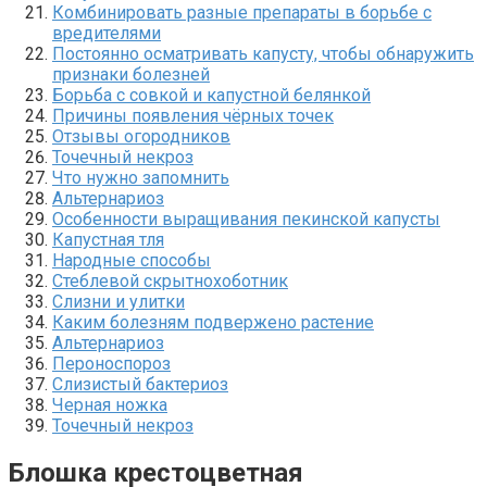
Комбинировать разные препараты в борьбе с
вредителями
Постоянно осматривать капусту, чтобы обнаружить
признаки болезней
Борьба с совкой и капустной белянкой
Причины появления чёрных точек
Отзывы огородников
Точечный некроз
Что нужно запомнить
Альтернариоз
Особенности выращивания пекинской капусты
Капустная тля
Народные способы
Стеблевой скрытнохоботник
Слизни и улитки
Каким болезням подвержено растение
Альтернариоз
Пероноспороз
Слизистый бактериоз
Черная ножка
Точечный некроз
Блошка крестоцветная