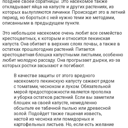
позднее своей соратницы. Это насекомое также
откладывает яйца на капусте и других растениях, из
которых вылупляются личинки. Происходит это в летний
период, но бороться с ней нужно теми же методами,
описанными в предыдущем пункте.
Это небольшое насекомое очень любит все семейство
крестоцветных, к которым и относится пекинская
капуста. Она обитает в верхних слоях почвы, а также в
остатках прошлогодних растений. Питается
крестоцветная блошка капустными листьями, особенно
любит молодую рассаду. Она прогрызает дырки, из-за
которых ростки засыхают и погибают.
В качестве защиты от этого вредного
насекомого пекинскую капусту сажают рядом
с томатами, чесноком и луком. Обязательной
мерой предосторожности является прополка
и уборка остатков растений. Если вы заметили
блошек на своей капусте, немедленно
обсыпьте ее табачной пылью или древесной
золой. Подойдет также гашеная известь,
настой из чеснока или помидорных и
картофельных листьев. Но, если есть желание