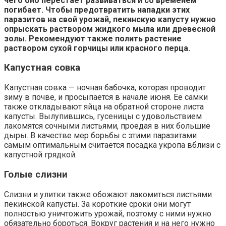
чего оно перестает развиваться и со временем
погибает. Чтобы предотвратить нападки этих
паразитов на свой урожай, пекинскую капусту нужно
опрыскать раствором жидкого мыла или древесной
золы. Рекомендуют также полить растение
раствором сухой горчицы или красного перца.
Капустная совка
Капустная совка — ночная бабочка, которая проводит
зиму в почве, и просыпается в начале июня. Ее самки
также откладывают яйца на обратной стороне листа
капусты. Вылупившись, гусеницы с удовольствием
лакомятся сочными листьями, проедая в них большие
дыры. В качестве мер борьбы с этими паразитами
самым оптимальным считается посадка укропа вблизи с
капустной грядкой.
Голые слизни
Слизни и улитки также обожают лакомиться листьями
пекинской капусты. За короткие сроки они могут
полностью уничтожить урожай, поэтому с ними нужно
обязательно бороться. Вокруг растения и на него нужно