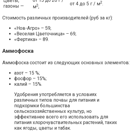
от 15 до 20 г /
Цветы,
2
от 4 до 5 г / м
.
2
газоны —
м
;
Стоимость различных производителей (руб за кг):
«Нов-Агро» – 59;
«Веселая Цветочница» – 69;
«Фертика» – 89.
Аммофоска
Аммофоска состоит из следующих основных элементов:
азот – 15 %;
фосфор – 15%;
калий – 15%.
Удобрения употребляется в условиях
различных типов почвы для питания и
подкормки большинства
сельскохозяйственных культур, но
эффективнее всего его использовать для
питания хлорочувствительных растений, таких
как ягоды, цветы и табак.