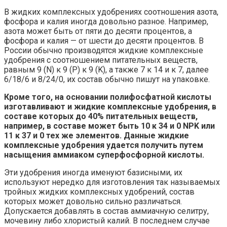
В жидких комплексных удобрениях соотношения азота,
фосфора и калия иногда довольно разное. Например,
азота может быть от пяти до десяти процентов, а
фосфора и калия — от шести до десяти процентов. В
России обычно производятся жидкие комплексные
удобрения с соотношением питательных веществ,
равным 9 (N) к 9 (P) к 9 (K), а также 7 к 14 и к 7, далее
6/18/6 и 8/24/0, их состав обычно пишут на упаковке.
Кроме того, на основании полифосфатной кислоты
изготавливают и жидкие комплексные удобрения, в
составе которых до 40% питательных веществ,
например, в составе может быть 10 к 34 и 0 NPK или
11 к 37 и 0 тех же элементов. Данные жидкие
комплексные удобрения удается получить путем
насыщения аммиаком суперфосфорной кислоты.
Эти удобрения иногда именуют базисными, их
используют нередко для изготовления так называемых
тройных жидких комплексных удобрений, состав
которых может довольно сильно различаться.
Допускается добавлять в состав аммиачную селитру,
мочевину либо хлористый калий. В последнем случае