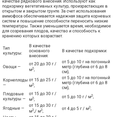
качестве рядкового внесения. Используют как
подкормку вегетативных культур, произрастающих в
открытом и закрытом грунте. За счет использования
аммофоса обеспечивается надежная защита корневых
систем и повышение способности переносить низкие
температуры. Также уменьшается время, необходимое
для созревания плодов, качество и способность к
хранению которых возрастает.
В качестве
Тип
основного
В качестве подкормки:
культуры:
внесения:
от 5 до 10 г на погонный
от 20 до 30 г /
Овощи —
метр (глубина от 6 до 8
2
м
;
см);
от 5 до 10 г на погонный
от 15 до 25 г /
Корнеплоды
метр (глубина от 6 до 8
2
—
м
;
см);
от 15 до 30 г /
Плодовые
2
от 5 до 10 г / м
;
2
культуры —
м
;
от 15 до 30 г /
2
Ягодные —
от 4 до 5 г / м
;
2
2
м
;/ м
;