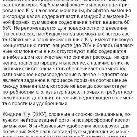
разл. куль­ту­ры.
Кар­бо­ам­мофо­ска
– вы­со­ко­кон­цен­три­
ро­ван­ное К. у. на ос­но­ве мо­че­ви­ны, фос­фа­тов ам­мо­ния
и хло­ри­да ка­лия, со­дер­жит азот в амид­ной и ам­мо­ний­
ной фор­мах; сум­мар­ное со­дер­жа­ние пи­тат. ве­ществ 60–
65%. Не ре­ко­мен­ду­ет­ся для по­верх­но­ст­но­го вне­се­ния
(на се­но­ко­сах, па­ст­би­щах) из-за воз­мож­ных по­терь азо­
та. Слож­ные и слож­но-сме­шан­ные К. у. име­ют вы­со­кую
кон­цен­тра­цию пи­тат. ве­ществ (до 70% и бо­лее), бал­ла­ст­
ные ком­по­нен­ты в них от­сут­ст­ву­ют ли­бо со­дер­жат­ся
в не­боль­шом ко­ли­че­ст­ве, что сни­жа­ет рас­хо­ды на хра­
не­ние, транс­пор­ти­ров­ку и вне­се­ние, а на­ли­чие в них не­
сколь­ких пи­тат. эле­мен­тов обес­пе­чи­ва­ет со­вме­ст­ное
рав­но­мер­ное их рас­пре­де­ле­ние в поч­ве. Не­дос­тат­ком
яв­ля­ет­ся за­дан­ное в про­цес­се про­из-ва со­от­но­ше­ние
ме­ж­ду эле­мен­та­ми, ко­то­рое не все­гда со­от­вет­ст­ву­ет
по­треб­но­стям с.-х. куль­тур на разл. поч­вах и тре­бу­ет кор­
рек­ти­ров­ки, до­пол­нит. вне­се­ния не­дос­таю­ще­го эле­мен­
та с про­сты­ми удоб­ре­ния­ми.
Жид­кие К. у. (ЖКУ), слож­ные и слож­но-сме­шан­ные, по­
лу­ча­ют ней­тра­ли­за­ци­ей ор­то- и по­ли­фос­фор­ной ки­слот
ам­миа­ком. Эти «ба­зис­ные» удоб­ре­ния ис­поль­зу­ют для
по­лу­че­ния ЖКУ разл. со­ста­ва [пу­тём до­бав­ле­ния мо­че­