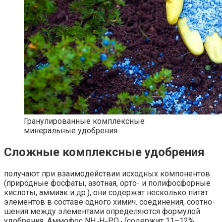
Гранулированные комплексные
минеральные удобрения
Сложные комплексные удобрения
по­лу­ча­ют при взаи­мо­дей­ст­вии ис­ход­ных ком­по­нен­тов
(при­род­ные фос­фа­ты, азот­ная, ор­то- и по­ли­фос­фор­ные
ки­сло­ты, ам­ми­ак и др.), они со­дер­жат нес­коль­ко пи­тат.
эле­мен­тов в со­ста­ве од­но­го хи­мич. со­еди­не­ния, со­от­но­
ше­ния ме­ж­ду эле­мен­та­ми оп­ре­де­ля­ют­ся фор­му­лой
удоб­ре­ния.
Ам­мо­фос
NH
H
PO
(со­дер­жит 11–12%