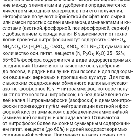
ние ме­ж­ду эле­мен­та­ми в удоб­ре­нии оп­ре­де­ля­ет­ся ко­
ли­чест­вом ис­ход­ных ма­те­риа­лов при его по­лу­че­нии.
Нит­ро­фос­ки по­лу­ча­ют об­ра­бот­кой фос­фат­но­го сы­рья
или сме­си про­стых со­лей ам­миа­ком, ам­миа­ка­та­ми и ки­
сло­та­ми (азот­ной, фос­фор­ной, по­ли­фос­фор­ной, сер­ной)
с до­бав­ле­ни­ем хло­ри­да ка­лия. В за­ви­си­мо­сти от тех­но­
ло­гии про­из-ва нит­ро­фос­ки мо­гут со­дер­жать CaHPO
,
4
NH
NO
, Ca (H
PO
)
, CaSO
, KNO
, KCl, NH
Cl; сум­мар­ное
4
3
2
4
2
4
3
4
ко­ли­че­ст­во осн. пи­тат. ве­ществ (N, P
O
, K
O) 35–52%;
2
5
2
55–80% фос­фо­ра со­дер­жит­ся в ви­де во­до­рас­тво­ри­мых
со­еди­не­ний. При­ме­ня­ют в ка­че­ст­ве осн. удоб­ре­ния
до по­се­ва, в ряд­ки или лун­ки при по­се­ве и для под­корм­
ки овощ­ных, зер­но­вых и про­паш­ных куль­тур. Для почв
с вы­со­ким со­дер­жа­ни­ем об­мен­но­го ка­лия вы­пус­ка­ют
азот­но-фос­фор­ное К. у.
–
нит­ро­ам­мо­фос
, ко­то­рое по­лу­
ча­ют по тех­но­ло­гии нит­ро­фо­сок, но без до­бав­ле­ния со­
лей ка­лия.
Нит­ро­ам­мо­фо­ски
(азо­фо­ски) и
ди­ам­мо­нит­ро­
фо­ски
про­из­во­дят пу­тём ней­тра­ли­за­ции азот­ной и фос­
фор­ной ки­слот ам­миа­ком с до­бав­ле­ни­ем ам­мо­ний­ной
(ам­ми­ач­ной) се­лит­ры и хло­ри­да ка­лия. От­ли­ча­ют­ся
от нит­ро­фо­сок бо­лее вы­со­ким сум­мар­ным со­дер­жа­ни­
ем пи­тат. ве­ществ (до 60%) и до­лей во­до­рас­тво­ри­мых
со­еди­не­ний фос­фо­ра. При­ме­ня­ют на всех поч­вах под