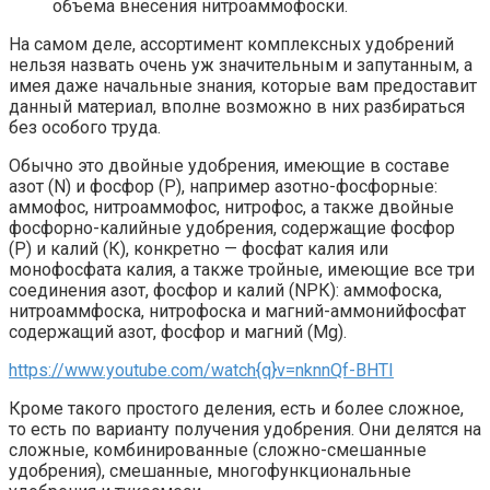
объема внесения нитроаммофоски.
На самом деле, ассортимент комплексных удобрений
нельзя назвать очень уж значительным и запутанным, а
имея даже начальные знания, которые вам предоставит
данный материал, вполне возможно в них разбираться
без особого труда.
Обычно это двойные удобрения, имеющие в составе
азот (N) и фосфор (P), например азотно-фосфорные:
аммофос, нитроаммофос, нитрофос, а также двойные
фосфорно-калийные удобрения, содержащие фосфор
(P) и калий (К), конкретно — фосфат калия или
монофосфата калия, а также тройные, имеющие все три
соединения азот, фосфор и калий (NPК): аммофоска,
нитроаммфоска, нитрофоска и магний-аммонийфосфат
содержащий азот, фосфор и магний (Mg).
https://www.youtube.com/watch{q}v=nknnQf-BHTI
Кроме такого простого деления, есть и более сложное,
то есть по варианту получения удобрения. Они делятся на
сложные, комбинированные (сложно-смешанные
удобрения), смешанные, многофункциональные