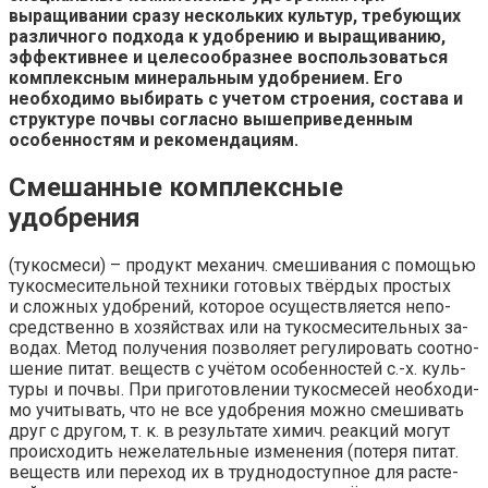
выращивании сразу нескольких культур, требующих
различного подхода к удобрению и выращиванию,
эффективнее и целесообразнее воспользоваться
комплексным минеральным удобрением. Его
необходимо выбирать с учетом строения, состава и
структуре почвы согласно вышеприведенным
особенностям и рекомендациям.
Смешанные комплексные
удобрения
(ту­кос­ме­си) – про­дукт ме­ха­нич. сме­ши­ва­ния с по­мо­щью
ту­кос­ме­си­тель­ной тех­ни­ки го­то­вых твёр­дых про­стых
и слож­ных удоб­ре­ний, ко­то­рое осу­ще­ст­в­ля­ет­ся не­по­
сред­ст­вен­но в хо­зяй­ст­вах или на ту­кос­ме­си­тель­ных за­
во­дах. Ме­тод по­лу­че­ния по­зво­ля­ет ре­гу­ли­ро­вать со­от­но­
ше­ние пи­тат. ве­ществ с учё­том осо­бен­но­стей с.-х. куль­
ту­ры и поч­вы. При при­го­тов­ле­нии ту­кос­ме­сей не­об­хо­ди­
мо учи­ты­вать, что не все удоб­ре­ния мож­но сме­ши­вать
друг с дру­гом, т. к. в ре­зуль­та­те хи­мич. ре­ак­ций мо­гут
про­ис­хо­дить не­же­ла­тель­ные из­ме­не­ния (по­те­ря пи­тат.
ве­ществ или пе­ре­ход их в труд­но­до­ступ­ное для рас­те­