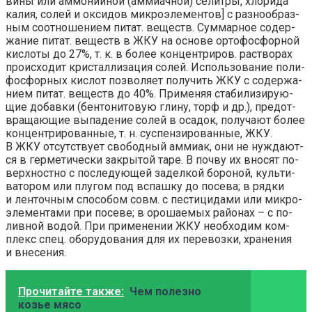
ви­ны или ам­мо­ний­ной (ам­ми­ач­ной) се­лит­ры, хло­ри­да
ка­лия, со­лей и ок­си­дов мик­ро­эле­мен­тов] с раз­но­об­раз­
ным со­от­но­ше­ни­ем пи­тат. ве­ществ. Сум­мар­ное со­дер­
жа­ние пи­тат. ве­ществ в ЖКУ на ос­но­ве ор­то­фос­фор­ной
ки­сло­ты до 27%, т. к. в бо­лее кон­цен­три­ров. рас­тво­рах
про­ис­хо­дит кри­стал­ли­за­ция со­лей. Ис­поль­зо­ва­ние по­ли­
фос­фор­ных ки­слот по­зво­ля­ет по­лу­чить ЖКУ с со­дер­жа­
ни­ем пи­тат. ве­ществ до 40%. При­ме­няя ста­би­ли­зи­рую­
щие до­бав­ки (бен­то­ни­то­вую гли­ну, торф и др.), пре­дот­
вра­щаю­щие вы­па­де­ние со­лей в оса­док, по­лу­ча­ют бо­лее
кон­цен­три­ро­ван­ные, т. н. сус­пен­зи­ро­ван­ные, ЖКУ.
В ЖКУ от­сут­ст­ву­ет сво­бод­ный ам­ми­ак, они не ну­ж­да­ют­
ся в гер­ме­ти­че­ски за­кры­той та­ре. В поч­ву их вно­сят по­
верх­но­ст­но с по­сле­дую­щей за­дел­кой бо­ро­ной, куль­ти­
ва­то­ром или плу­гом под вспаш­ку до по­се­ва; в ряд­ки
и лен­точ­ным спо­со­бом совм. с пес­ти­ци­да­ми или мик­ро­
эле­мен­та­ми при по­се­ве; в оро­шае­мых рай­онах – с по­
лив­ной во­дой. При при­ме­нении ЖКУ не­об­хо­дим ком­
плекс спец. обо­ру­до­ва­ния для их пе­ре­воз­ки, хра­не­ния
и вне­се­ния.
Прочитайте также:
Чем полезно
козье мясо