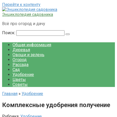
Перейти к контенту
Энциклопедия садовника
Всё про огород и дачу
Поиск:
Общая информация
Деревья
Овощи и зелень
Огород
Рассада
Сад
Удобрение
Цветы
Советы
Главная
»
Удобрение
Комплексные удобрения получение
Рубрика:
Удобрение