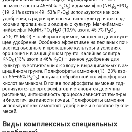
4
2
4
по мас­се азо­та и 46–60% P
O
) и ди­ам­мо­фос (NH
)
HPO
2
5
4
2
4
(19–21% азо­та и 49–53% P
O
) ис­поль­зу­ют­ся как осн.
2
5
удоб­ре­ния, в ряд­ки при по­се­ве всех куль­тур и для под­
корм­ки про­паш­ных и овощ­ных куль­тур.
Маг­ний­ам­мо­
ний­фос­фат
МgNH
PO
·
H
O (10,9% азо­та, 45,7% P
O
4
4
2
2
5
и 25,9% MgO) – сла­бо­рас­тво­ри­мое, мед­лен­но дей­ст­вую­
щее удоб­ре­ние. Осо­бен­но эф­фек­ти­вен на пес­ча­ных поч­
вах под овощ­ные и про­паш­ные куль­ту­ры в ус­ло­ви­ях
оро­ше­ния и в за­щи­щён­ном грун­те.
Ка­лий­ная се­лит­ра
KNO
(13% азо­та и 46% K
O) – цен­ное удоб­ре­ние для
3
2
куль­тур, чув­ст­ви­тель­ных к хло­ру и вы­ра­щи­вае­мых в за­
щи­щён­ном грун­те.
По­ли­фос­фа­ты ам­мо­ния
(13–23% азо­
та, 56–66% P
O
) по­лу­ча­ют об­ра­бот­кой по­ли­фос­фор­ных
2
5
ки­слот ам­миа­ком. В поч­ве по­ли­фос­фа­ты ам­мо­ния гид­
ро­ли­зу­ют­ся до ор­то­фос­фа­тов и ста­но­вят­ся дос­туп­ны
рас­те­ни­ям, ин­тен­сив­ность про­цес­са за­ви­сит от темп-ры
и био­ло­гич. ак­тив­но­сти поч­вы. По­ли­фос­фа­ты ам­мо­ния
ис­поль­зу­ют как са­мо­сто­ят. удоб­ре­ние и в со­ста­ве ту­кос­
ме­сей.
Виды комплексных специальных