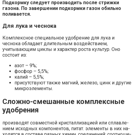
Подкормку следует производить после стрижки
газона. По завершении подкормки газон обильно
поливается.
Для лука и чеснока
Комплексное специальное удобрение для лука и
чеснока обладает длительным воздействием,
учитывающим циклы и характер роста культур. Оно
состоит из:
азот – 9%;
фосфор – 5,5%;
калий – 5,5%;
присутствуют также магний, железо, цинк и другие
микроэлементы.
Сложно-смешанные комплексные
удобрения
про­из­во­дят со­вме­ст­ной кри­стал­ли­за­ци­ей или сплав­ле­
ни­ем ис­ход­ных ком­по­нен­тов, пи­тат. эле­мен­ты в них на­
хо­дят­ся в со­ста­ве раз­ных хи­мич. со­еди­не­ний; со­от­но­ше­