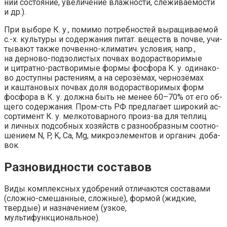
ний со­стоя­ние, уве­ли­че­ние влаж­но­сти, слё­жи­вае­мо­сти
и др.).
При вы­бо­ре К. у., по­ми­мо по­треб­но­стей вы­ра­щи­вае­мой
с.-х. куль­ту­ры и со­дер­жа­ния пи­тат. ве­ществ в поч­ве, учи­
ты­ва­ют так­же поч­вен­но-кли­ма­тич. ус­ло­вия; напр.,
на дер­но­во-под­зо­ли­стых поч­вах во­до­рас­тво­ри­мые
и цит­рат­но-рас­тво­ри­мые фор­мы фос­фо­ра К. у. оди­на­ко­
во до­с­туп­ны рас­те­ни­ям, а на се­ро­зё­мах, чер­но­зё­мах
и каш­та­но­вых поч­вах до­ля во­дорас­тво­ри­мых форм
фос­фо­ра в К. у. долж­на быть не ме­нее 60–70% от его об­
ще­го со­дер­жа­ния. Пром-сть РФ пред­ла­га­ет ши­ро­кий ас­
сор­ти­мент К. у. мел­ко­то­вар­но­го про­из-ва для те­п­лиц
и лич­ных под­соб­ных хо­зяйств с раз­но­об­раз­ным со­от­но­
ше­ни­ем N, P, K, Ca, Mg, мик­ро­эле­мен­тов и ор­га­нич. до­ба­
вок.
Разновидности составов
Виды комплексных удобрений отличаются составами
(сложно-смешанные, сложные), формой (жидкие,
твердые) и назначением (узкое,
мультифункциональное).